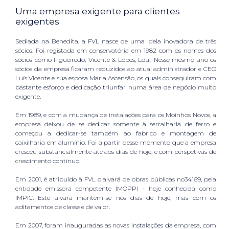
Uma empresa exigente para clientes
exigentes
Sediada na Benedita, a FVL nasce de uma ideia inovadora de três
sócios. Foi registada em conservatória em 1982 com os nomes dos
sócios como Figueiredo, Vicente & Lopes, Lda.. Nesse mesmo ano os
sócios da empresa ficaram reduzidos ao atual administrador e CEO
Luís Vicente e sua esposa Maria Ascensão, os quais conseguiram com
bastante esforço e dedicação triunfar numa área de negócio muito
exigente.
Em 1989, e com a mudança de instalações para os Moinhos Novos, a
empresa deixou de se dedicar somente à serralharia de ferro e
começou a dedicar-se também ao fabrico e montagem de
caixilharia em alumínio. Foi a partir desse momento que a empresa
cresceu substancialmente até aos dias de hoje, e com perspetivas de
crescimento contínuo.
Em 2001, é atribuído à FVL o alvará de obras públicas no34169, pela
entidade emissora competente IMOPPI - hoje conhecida como
IMPIC. Este alvará mantém-se nos dias de hoje, mas com os
aditamentos de classe e de valor.
Em 2007, foram inauguradas as novas instalações da empresa, com