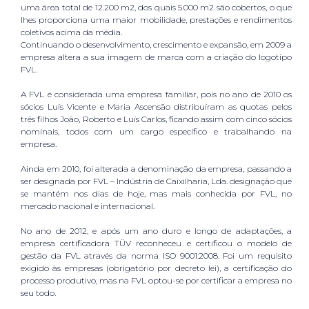
uma área total de 12.200 m2, dos quais 5.000 m2 são cobertos, o que
lhes proporciona uma maior mobilidade, prestações e rendimentos
coletivos acima da média.
Continuando o desenvolvimento, crescimento e expansão, em 2009 a
empresa altera a sua imagem de marca com a criação do logotipo
FVL.
A FVL é considerada uma empresa familiar, pois no ano de 2010 os
sócios Luís Vicente e Maria Ascensão distribuíram as quotas pelos
três filhos João, Roberto e Luís Carlos, ficando assim com cinco sócios
nominais, todos com um cargo específico e trabalhando na
empresa.
Ainda em 2010, foi alterada a denominação da empresa, passando a
ser designada por FVL – Indústria de Caixilharia, Lda. designação que
se mantém nos dias de hoje, mas mais conhecida por FVL, no
mercado nacional e internacional.
No ano de 2012, e após um ano duro e longo de adaptações, a
empresa certificadora TÜV reconheceu e certificou o modelo de
gestão da FVL através da norma ISO 9001:2008. Foi um requisito
exigido às empresas (obrigatório por decreto lei), a certificação do
processo produtivo, mas na FVL optou-se por certificar a empresa no
seu todo.