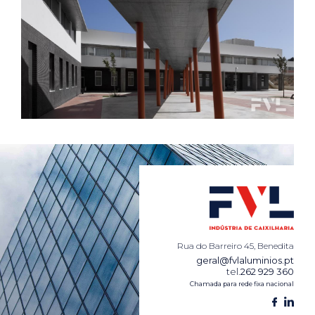
Rua do Barreiro 45, Benedita
geral@fvlaluminios.pt
tel.
262 929 360
Chamada para rede fixa nacional